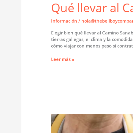
Qué llevar al 
Información
/
hola@thebellboycompa
Elegir bien qué llevar al Camino Sanab
tierras gallegas, el clima y la comodi
cómo viajar con menos peso si contrat
Qué
Leer más »
llevar
al
Camino
Sanabrés:
equipaje
esencial