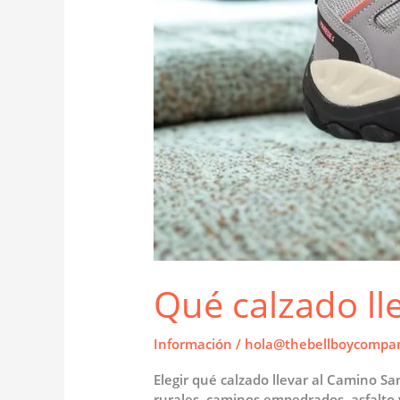
Qué calzado ll
Información
/
hola@thebellboycompa
Elegir qué calzado llevar al Camino S
rurales, caminos empedrados, asfalto 