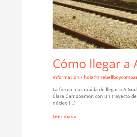
Cómo llegar a
Información
/
hola@thebellboycompa
La forma más rápida de llegar a A Gud
Clara Campoamor, con un trayecto de e
núcleo […]
Cómo
Leer más »
llegar
a
A