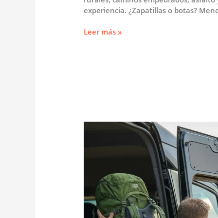
experiencia. ¿Zapatillas o botas? Me
Qué
Leer más »
calzado
llevar
al
Camino
Sanabrés