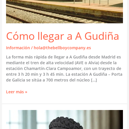
Cómo llegar a A Gudiña
Información
/
hola@thebellboycompany.es
La forma más rápida de llegar a A Gudiña desde Madrid es
mediante el tren de alta velocidad (AVE o Alvia) desde la
estación Chamartín-Clara Campoamor, con un trayecto de
entre 3 h 20 min y 3 h 45 min. La estación A Gudiña – Porta
de Galicia se sitúa a 700 metros del núcleo […]
Cómo
Leer más »
llegar
a
A
Gudiña