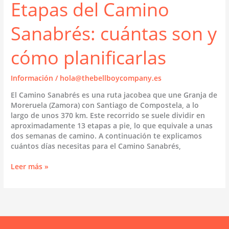
Etapas del Camino
Sanabrés: cuántas son y
cómo planificarlas
Información
/
hola@thebellboycompany.es
El Camino Sanabrés es una ruta jacobea que une Granja de
Moreruela (Zamora) con Santiago de Compostela, a lo
largo de unos 370 km. Este recorrido se suele dividir en
aproximadamente 13 etapas a pie, lo que equivale a unas
dos semanas de camino. A continuación te explicamos
cuántos días necesitas para el Camino Sanabrés,
Etapas
Leer más »
del
Camino
Sanabrés:
cuántas
son
y