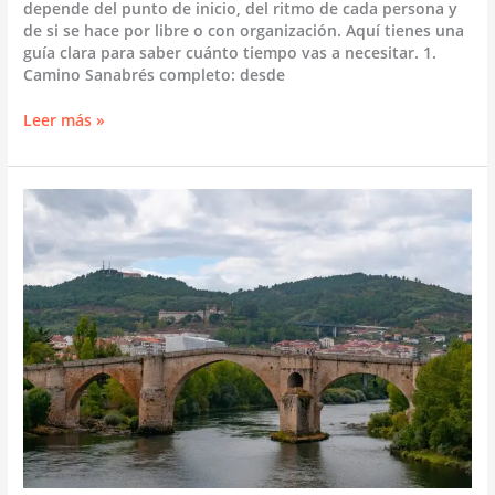
depende del punto de inicio, del ritmo de cada persona y
de si se hace por libre o con organización. Aquí tienes una
guía clara para saber cuánto tiempo vas a necesitar. 1.
Camino Sanabrés completo: desde
Cuántos
Leer más »
días
se
necesitan
para
hacer
el
Camino
Sanabrés