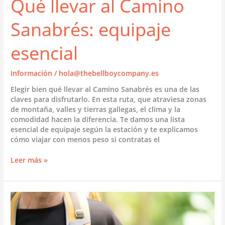
Qué llevar al Camino
Sanabrés: equipaje
esencial
Información
/
hola@thebellboycompany.es
Elegir bien qué llevar al Camino Sanabrés es una de las
claves para disfrutarlo. En esta ruta, que atraviesa zonas
de montaña, valles y tierras gallegas, el clima y la
comodidad hacen la diferencia. Te damos una lista
esencial de equipaje según la estación y te explicamos
cómo viajar con menos peso si contratas el
Qué
Leer más »
llevar
al
Camino
Sanabrés:
equipaje
esencial