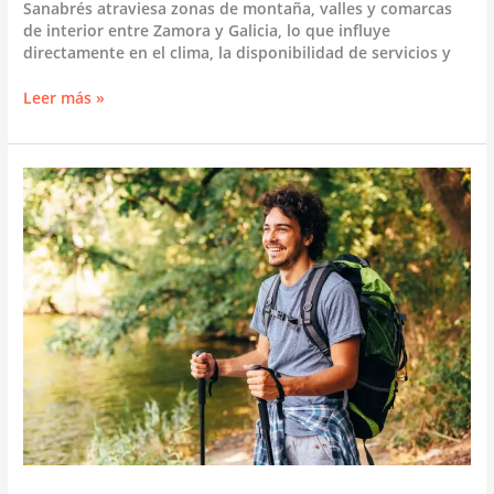
Sanabrés atraviesa zonas de montaña, valles y comarcas
de interior entre Zamora y Galicia, lo que influye
directamente en el clima, la disponibilidad de servicios y
Cuál
Leer más »
es
la
mejor
época
para
hacer
el
Camino
Sanabrés