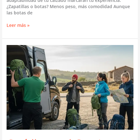
adaptabilidad de tu calzado marcarán tu experiencia.
¿Zapatillas o botas? Menos peso, más comodidad Aunque
las botas de
Qué
Leer más »
calzado
llevar
al
Camino
Sanabrés